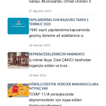
Sanayi, Aksesuarları, Orman Ürünleri V...
07 Ağustos 2023
YAPILANDIRMA SON BAŞVURU TARİHİ 3
TEMMUZ 2023
7440 sayılı yapılandırma kapsamında
geçmiş döneme ait aidatlarınızı a...
20 Haziran 2023
DEPREMZEDELERİMİZİN YANINDAYIZ
İç mimar Ayşe Zülal ÇAKICI tarafından
organize edilen ve kısa ...
20 Mart 2023
GÖNÜLLÜ DESTEK VERECEK MARANGOZLARA
İHTİYAÇ VAR
TÜYAP 11/A yerleşkesinde
depremzedeler için inşaa edilen
tinyhouse/ahşapevl...