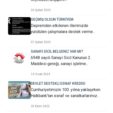
20 Şubat 2023
GEÇMİŞ OLSUN TÜRKİYEM
Depremden etkilenen illerimizde
yürütülen çalışmalara destek verme...
07 Şubat 2023
SANAYİ SİCİL BELGENİZ VAR MI?
6948 sayılı Sanayi Sicil Kanunun 2.
Maddesi gereği, sanayi işletme...
10 Ocak 2023
DEVLET DESTEKLİ ESNAF KREDİSİ
Cumhuriyetimizin 100. yılına yaklaşırken
Halkbank’tan esnaf ve sanatkarlarımız...
20 Ekim 2022