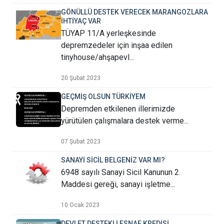
GÖNÜLLÜ DESTEK VERECEK MARANGOZLARA
İHTİYAÇ VAR
TÜYAP 11/A yerleşkesinde
depremzedeler için inşaa edilen
tinyhouse/ahşapevl...
20 Şubat 2023
GEÇMİŞ OLSUN TÜRKİYEM
Depremden etkilenen illerimizde
yürütülen çalışmalara destek verme...
07 Şubat 2023
SANAYİ SİCİL BELGENİZ VAR MI?
6948 sayılı Sanayi Sicil Kanunun 2.
Maddesi gereği, sanayi işletme...
10 Ocak 2023
DEVLET DESTEKLİ ESNAF KREDİSİ