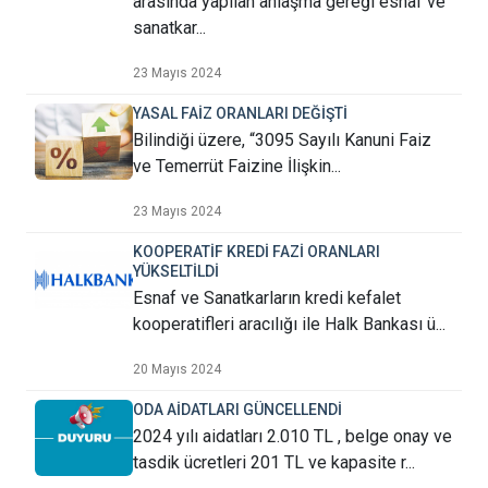
arasında yapılan anlaşma gereği esnaf ve
sanatkar...
23 Mayıs 2024
YASAL FAİZ ORANLARI DEĞİŞTİ
Bilindiği üzere, “3095 Sayılı Kanuni Faiz
ve Temerrüt Faizine İlişkin...
23 Mayıs 2024
KOOPERATİF KREDİ FAZİ ORANLARI
YÜKSELTİLDİ
Esnaf ve Sanatkarların kredi kefalet
kooperatifleri aracılığı ile Halk Bankası ü...
20 Mayıs 2024
ODA AİDATLARI GÜNCELLENDİ
2024 yılı aidatları 2.010 TL , belge onay ve
tasdik ücretleri 201 TL ve kapasite r...